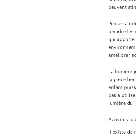
peuvent stim
Pensez à in
peindre les 
qui apporte
environneme
améliorer s
La lumière 
la pièce bén
enfant puis
pas à utilis
lumière du j
Activités lu
Il existe de