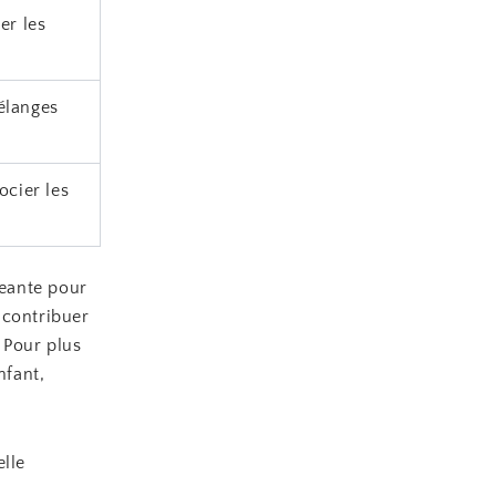
er les
élanges
ocier les
geante pour
 contribuer
 Pour plus
nfant,
elle