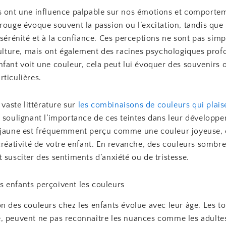
s ont une influence palpable sur nos émotions et comportem
rouge évoque souvent la passion ou l’excitation, tandis que 
 sérénité et à la confiance. Ces perceptions ne sont pas sim
culture, mais ont également des racines psychologiques prof
fant voit une couleur, cela peut lui évoquer des souvenirs 
ticulières.
e vaste littérature sur
les combinaisons de couleurs qui plaise
, soulignant l’importance de ces teintes dans leur développ
 jaune est fréquemment perçu comme une couleur joyeuse, e
 créativité de votre enfant. En revanche, des couleurs somb
 susciter des sentiments d’anxiété ou de tristesse.
 enfants perçoivent les couleurs
n des couleurs chez les enfants évolue avec leur âge. Les to
, peuvent ne pas reconnaître les nuances comme les adultes