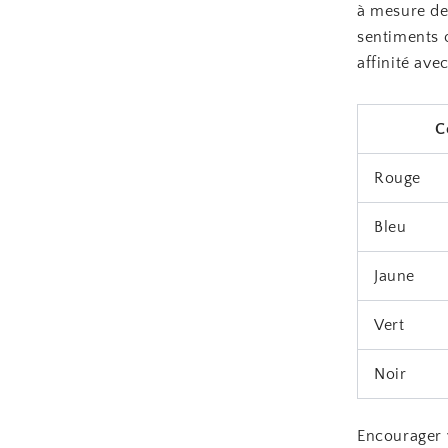
à mesure de
sentiments o
affinité avec
C
Rouge
Bleu
Jaune
Vert
Noir
Encourager v