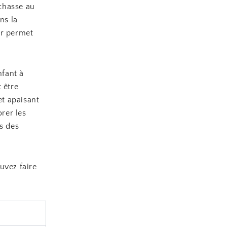
chasse au
ns la
ur permet
nfant à
 être
et apaisant
rer les
s des
uvez faire