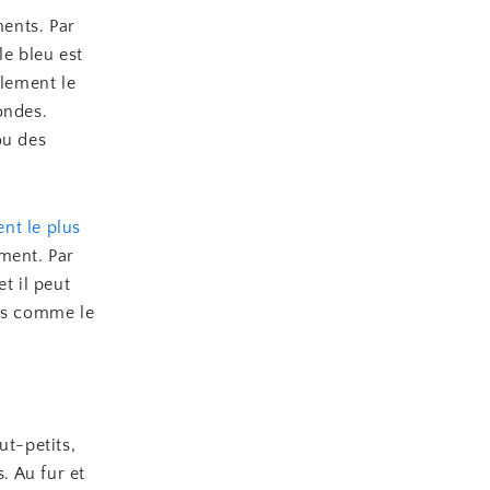
ents. Par
le bleu est
plement le
ondes.
ou des
nt le plus
ement. Par
t il peut
res comme le
ut-petits,
. Au fur et