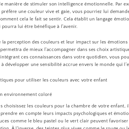
le manière de stimuler son intelligence émotionnelle. Par ex
 préfère une couleur vive et gaie, vous pourriez lui demande
mment cela le fait se sentir. Cela établit un langage émoti
 pourra lui être bénéfique à l’avenir.
la perception des couleurs et leur impact sur les émotions
 permettra de mieux l’accompagner dans ses choix artistiqu
n intégrant ces connaissances dans votre quotidien, vous po
 à développer une sensibilité accrue envers le monde qui l’
tiques pour utiliser les couleurs avec votre enfant
un environnement coloré
 choisissez les couleurs pour la chambre de votre enfant, il
e prendre en compte leurs impacts psychologiques et émotio
ces comme le bleu pastel ou le vert clair peuvent favoriser
tion. À l’inverse, des teintes plus vives comme le rouge ou l