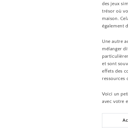
des jeux si
trésor où vo
maison. Cel
également de
Une autre ac
mélanger dif
particulière
et sont sou
effets des c
ressources 
Voici un pet
avec votre e
Ac