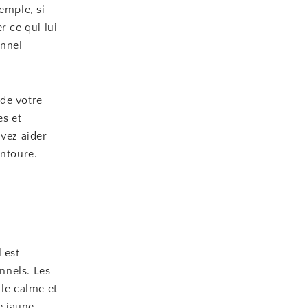
emple, si
r ce qui lui
onnel
 de votre
es et
uvez aider
entoure.
 est
nnels. Les
 le calme et
e jaune