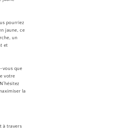
us pourriez
en jaune, ce
rche, un
t et
ez-vous que
ue votre
N’hésitez
 maximiser la
t à travers