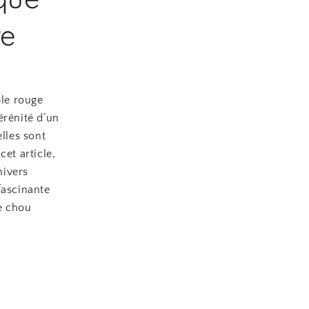
re
le rouge
érénité d’un
lles sont
et article,
nivers
fascinante
e chou