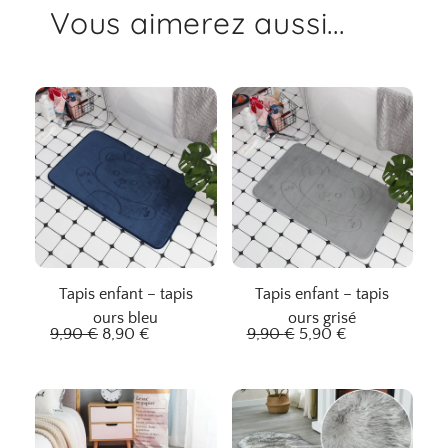
Vous aimerez aussi...
Tapis enfant – tapis
Tapis enfant – tapis
ours bleu
ours grisé
L
L
L
L
9,90
€
8,90
€
9,90
€
5,90
€
e
e
e
e
p
p
p
p
r
r
r
r
i
i
i
i