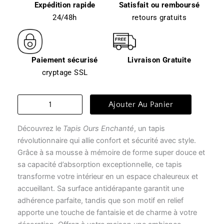
Expédition rapide
Satisfait ou remboursé
24/48h
retours gratuits
Paiement sécurisé
Livraison Gratuite
cryptage SSL
quantité
Ajouter Au Panier
de
Tapis
Découvrez le
Tapis Ours Enchanté
, un tapis
enfant
-
révolutionnaire qui allie confort et sécurité avec style.
tapis
Grâce à sa mousse à mémoire de forme super douce et
ours
sa capacité d’absorption exceptionnelle, ce tapis
enchanté
transforme votre intérieur en un espace chaleureux et
accueillant. Sa surface antidérapante garantit une
adhérence parfaite, tandis que son motif en relief
apporte une touche de fantaisie et de charme à votre