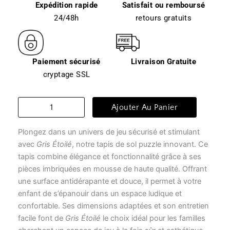
Expédition rapide
Satisfait ou remboursé
24/48h
retours gratuits
Paiement sécurisé
Livraison Gratuite
cryptage SSL
quantité
Ajouter Au Panier
de
Tapis
Plongez dans un univers de jeu sécurisé et stimulant
de
sol
avec
Gris Étoilé
, notre tapis de sol puzzle innovant. Ce
enfant
tapis combine élégance et fonctionnalité grâce à ses
-
pièces imbriquées en mousse de haute qualité. Offrant
gris
une surface antidérapante et douce, il permet à votre
étoilé
enfant de s’épanouir dans un espace ludique et
confortable. Ses dimensions adaptées et son entretien
facile font de
Gris Étoilé
le choix idéal pour les familles