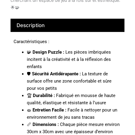
cherchant un espace de jeu à la fois sûr et esthétique.
🌟🧩
Description
Caractéristiques :
🧩
Design Puzzle :
Les pièces imbriquées
incitent à la créativité et à la réflexion des
enfants
🛡️
Sécurité Antidérapante :
La texture de
surface offre une zone confortable et sûre
pour vos petits
🏆
Durabilité :
Fabriqué en mousse de haute
qualité, élastique et résistante à l’usure
🧽
Entretien Facile :
Facile à nettoyer pour un
environnement de jeu sans tracas
📏
Dimensions :
Chaque pièce mesure environ
30cm x 30cm avec une épaisseur d’environ