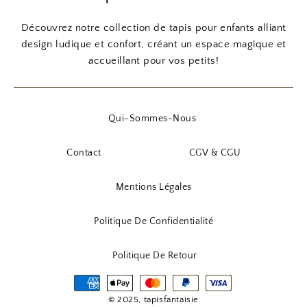
3
8
i
a
i
a
:
,
:
,
n
c
n
c
Découvrez notre collection de tapis pour enfants alliant
1
9
2
9
i
t
i
t
design ludique et confort, créant un espace magique et
7
0
7
0
t
u
t
u
accueillant pour vos petits!
,
,
i
e
i
e
9
€
9
€
a
l
a
l
0
.
0
.
l
e
l
e
Qui-Sommes-Nous
é
s
é
s
€
€
t
t
t
t
Contact
CGV & CGU
.
.
a
a
i
:
i
:
Mentions Légales
t
4
t
4
6
2
Politique De Confidentialité
:
,
:
,
5
9
5
9
Politique De Retour
6
0
5
0
,
,
9
€
9
€
© 2025, tapisfantaisie