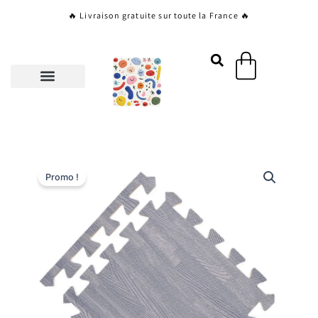
Aller
🔥 Livraison gratuite sur toute la France 🔥
au
contenu
Panier
Promo !