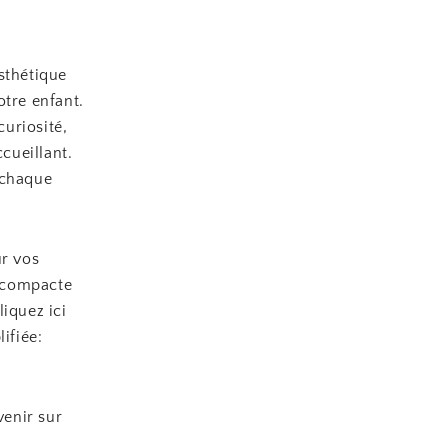
sthétique
otre enfant.
curiosité,
cueillant.
 chaque
ur vos
t compacte
iquez ici
ifiée:
venir sur