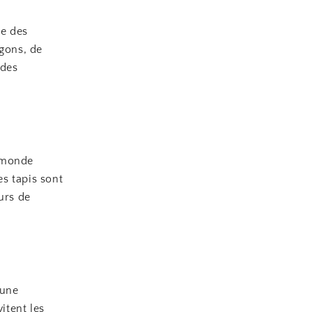
me des
agons, de
 des
u monde
s tapis sont
urs de
 une
itent les