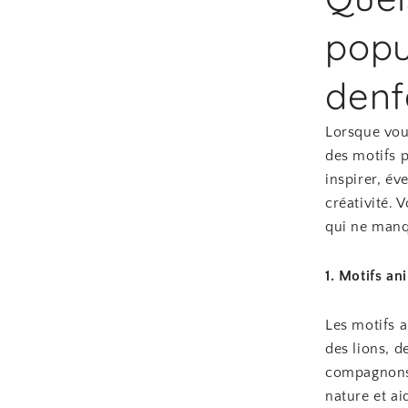
popu
denf
Lorsque vous
des motifs 
inspirer, év
créativité. 
qui ne manq
1. Motifs a
Les motifs 
des lions, 
compagnons 
nature et ai