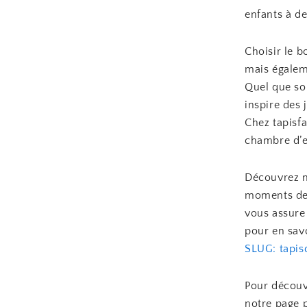
enfants à d
Choisir le b
mais égaleme
Quel que soi
inspire des 
Chez tapisf
chambre d’en
Découvrez no
moments de 
vous assure 
pour en savo
SLUG: tapis
Pour découvr
notre page 