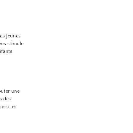
les jeunes
ées stimule
nfants
outer une
s des
ussi les