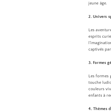
jeune âge.
2. Univers s
Les aventure
esprits curi
l’imaginatio
captivés par
3. Formes g
Les formes 
touche ludiq
couleurs vi
enfants à re
4. Thèmes d