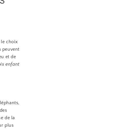
 le choix
s peuvent
eu et de
pis enfant
léphants,
 des
e de la
ur plus