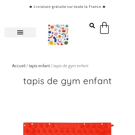
Aller
🔥 Livraison gratuite sur toute la France 🔥
au
contenu
Panier
Accueil
/
tapis enfant
/ tapis de gym enfant
tapis de gym enfant
Page
Page