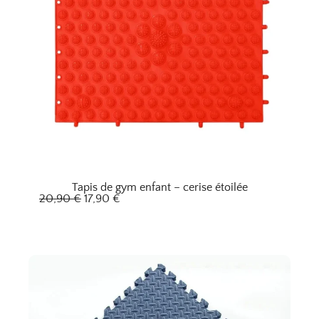
Tapis de gym enfant – cerise étoilée
L
L
20,90
€
17,90
€
e
e
p
p
r
r
i
i
x
x
i
a