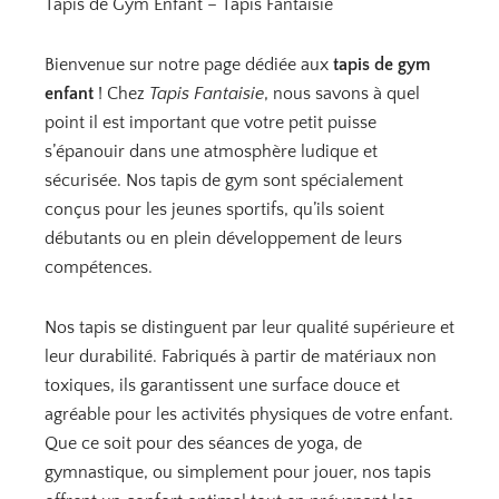
Tapis de Gym Enfant – Tapis Fantaisie
n
c
€
i
t
.
Bienvenue sur notre page dédiée aux
t
u
tapis de gym
i
e
enfant
! Chez
Tapis Fantaisie
, nous savons à quel
a
l
point il est important que votre petit puisse
l
e
s’épanouir dans une atmosphère ludique et
é
s
sécurisée. Nos tapis de gym sont spécialement
t
t
conçus pour les jeunes sportifs, qu’ils soient
a
débutants ou en plein développement de leurs
i
:
compétences.
t
3
0
Nos tapis se distinguent par leur qualité supérieure et
:
,
leur durabilité. Fabriqués à partir de matériaux non
4
9
toxiques, ils garantissent une surface douce et
4
0
agréable pour les activités physiques de votre enfant.
,
Que ce soit pour des séances de yoga, de
9
€
gymnastique, ou simplement pour jouer, nos tapis
0
.