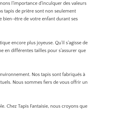
enons l’importance d’inculquer des valeurs
a
i
:
Nos tapis de prière sont non seulement
t
2
e bien-être de votre enfant durant ses
2
:
,
2
9
7
0
,
tique encore plus joyeuse. Qu’il s’agisse de
9
€
 en différentes tailles pour s’assurer que
0
.
€
.
environnement. Nos tapis sont fabriqués à
ituels. Nous sommes fiers de vous offrir un
mble. Chez Tapis Fantaisie, nous croyons que