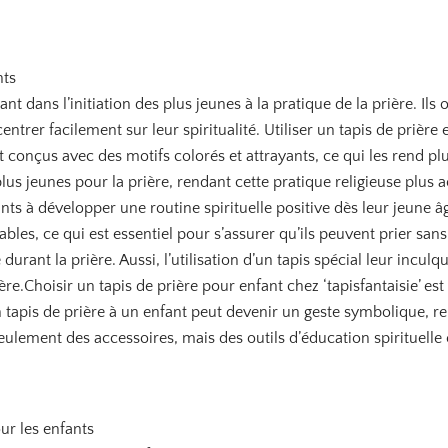
nts
nt dans l’initiation des plus jeunes à la pratique de la prière. Ils
entrer facilement sur leur spiritualité. Utiliser un tapis de prièr
t conçus avec des motifs colorés et attrayants, ce qui les rend p
plus jeunes pour la prière, rendant cette pratique religieuse plus 
nfants à développer une routine spirituelle positive dès leur jeune
bles, ce qui est essentiel pour s’assurer qu’ils peuvent prier san
urant la prière. Aussi, l’utilisation d’un tapis spécial leur incu
ère.Choisir un tapis de prière pour enfant chez ‘tapisfantaisie’ es
tapis de prière à un enfant peut devenir un geste symbolique, renfo
seulement des accessoires, mais des outils d’éducation spirituelle 
our les enfants