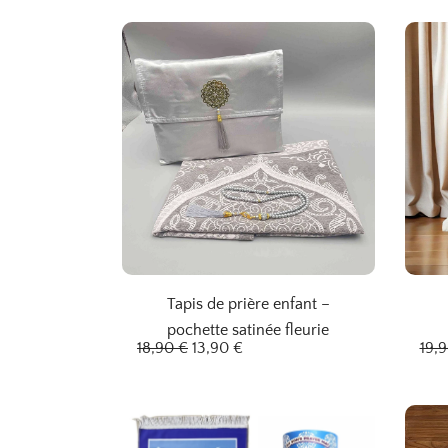
Tapis de prière enfant –
pochette satinée fleurie
L
L
18,90
€
13,90
€
19,
e
e
p
p
r
r
i
i
x
x
i
a