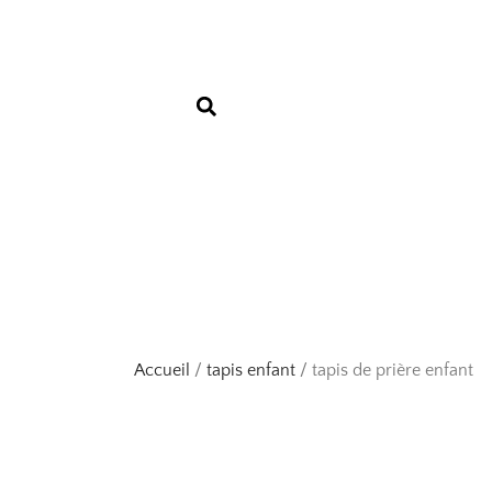
Aller
au
contenu
Accueil
/
tapis enfant
/ tapis de prière enfant