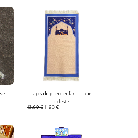
êve
Tapis de prière enfant – tapis
céleste
L
L
13,90
€
11,90
€
e
e
p
p
r
r
i
i
x
x
i
a