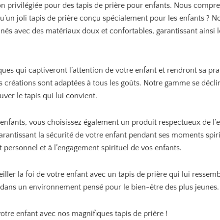
ion privilégiée pour des tapis de prière pour enfants. Nous compr
a
a
i
:
i
:
 qu’un joli tapis de prière conçu spécialement pour les enfants ? 
t
1
t
1
nés avec des matériaux doux et confortables, garantissant ainsi l
9
8
:
,
:
,
2
9
2
9
2
0
6
0
,
,
ues qui captiveront l’attention de votre enfant et rendront sa pra
9
€
9
€
 créations sont adaptées à tous les goûts. Notre gamme se décline
0
.
0
.
ver le tapis qui lui convient.
€
€
.
.
r enfants, vous choisissez également un produit respectueux de l’
arantissant la sécurité de votre enfant pendant ses moments spir
t personnel et à l’engagement spirituel de vos enfants.
veiller la foi de votre enfant avec un tapis de prière qui lui resse
e dans un environnement pensé pour le bien-être des plus jeunes.
 votre enfant avec nos magnifiques tapis de prière !