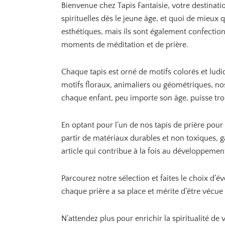
Bienvenue chez Tapis Fantaisie, votre destinat
a
i
:
spirituelles dès le jeune âge, et quoi de mieux
t
8
esthétiques, mais ils sont également confection
,
:
9
moments de méditation et de prière.
1
0
2
,
€
Chaque tapis est orné de motifs colorés et ludiq
9
.
motifs floraux, animaliers ou géométriques, nos
0
chaque enfant, peu importe son âge, puisse trou
€
.
En optant pour l’un de nos tapis de prière pou
partir de matériaux durables et non toxiques, g
article qui contribue à la fois au développemen
Parcourez notre sélection et faites le choix d’é
chaque prière a sa place et mérite d’être vécu
N’attendez plus pour enrichir la spiritualité de