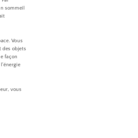
 Par
 un sommeil
ait
pace. Vous
t des objets
ne façon
l’énergie
meur, vous