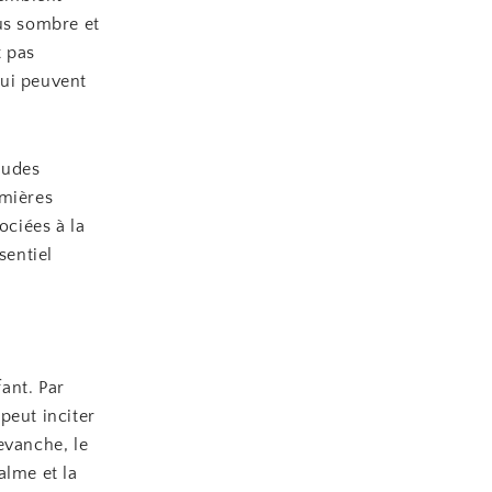
us sombre et
t pas
qui peuvent
audes
emières
ociées à la
sentiel
ant. Par
 peut inciter
revanche, le
alme et la