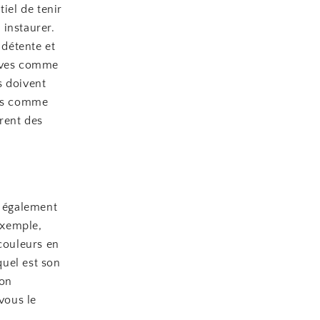
iel de tenir
 instaurer.
 détente et
vives comme
s doivent
ces comme
frent des
t également
exemple,
 couleurs en
uel est son
ion
vous le