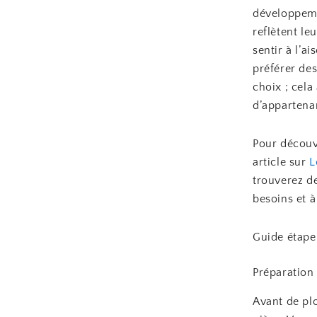
développeme
reflètent le
sentir à l’a
préférer des
choix ; cel
d’appartena
Pour découvr
article sur
L
trouverez d
besoins et à
Guide étape
Préparation 
Avant de plo