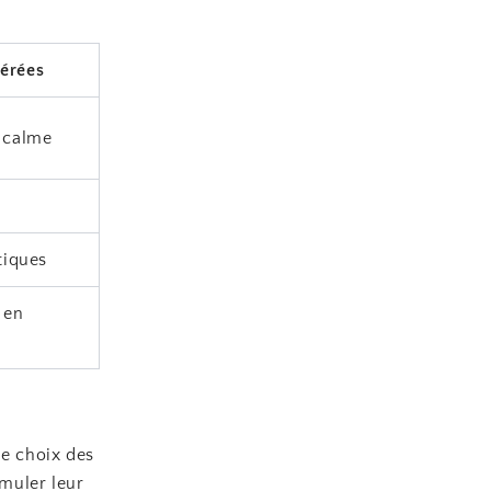
gérées
e calme
tiques
 en
le choix des
imuler leur