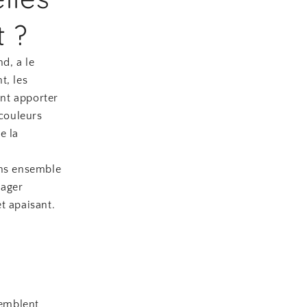
t ?
d, a le
t, les
ent apporter
couleurs
e la
ons ensemble
nager
t apaisant.
semblent