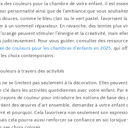
x des couleurs pour la chambre de votre enfant, il est essent
eur personnalité ainsi que de l’ambiance que vous souhaitez
 douces, comme le bleu clair ou le vert pastel, favorisent la
er à un sommeil réparateur. En revanche, des teintes plus 
l’orange peuvent stimuler l’énergie et la créativité, mais elle
ées judicieusement. Pour vous guider, consultez des ressour
es de couleurs pour les chambres d’enfants en 2025
, qui of
r les choix contemporains.
 couleurs à travers des activités
 ne se limitent pas seulement à la décoration. Elles peuven
e clé dans les activités quotidiennes avec votre enfant. Par 
 crayons de couleur pour introduire les notions de base des
créant des œuvres d’art ensemble, demandez à votre enfant q
féré et pourquoi. Cela favorisera non seulement son express
mais cela pourra aussi renforcer sa confiance en soi lorsque 
ur ses choix colorés.