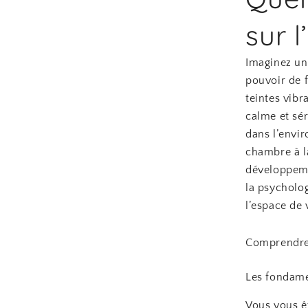
sur 
Imaginez un
pouvoir de f
teintes vibr
calme et sé
dans l’envir
chambre à la
développeme
la psycholo
l’espace de 
Comprendre 
Les fondame
Vous vous ê