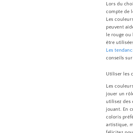
Lors du choi
compte de l
Les couleurs
peuvent aid
le rouge ou 
être utilis
Les tendanc
conseils su
Utiliser les
Les couleurs
jouer un rôl
utilisez des
jouant. En 
coloris pré
artistique, 
félicitez po