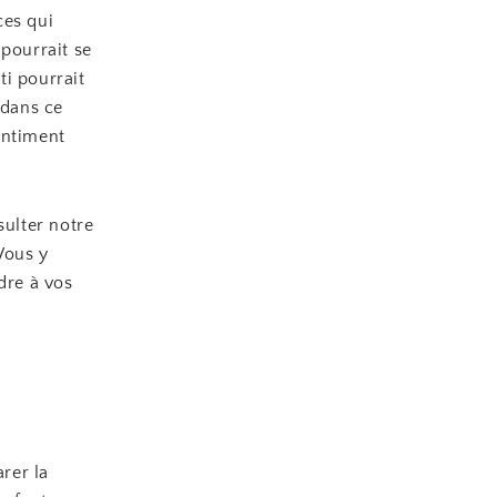
ces qui
 pourrait se
ti pourrait
 dans ce
entiment
sulter notre
 Vous y
dre à vos
arer la