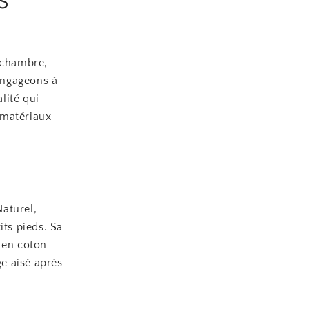
e chambre,
 engageons à
lité qui
s matériaux
Naturel,
its pieds. Sa
s en coton
e aisé après