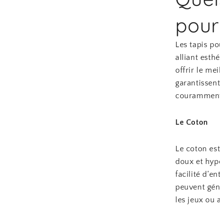
pour
Les tapis p
alliant esth
offrir le me
garantissent
couramment u
Le Coton
Le coton est
doux et hypo
facilité d’e
peuvent gén
les jeux ou 