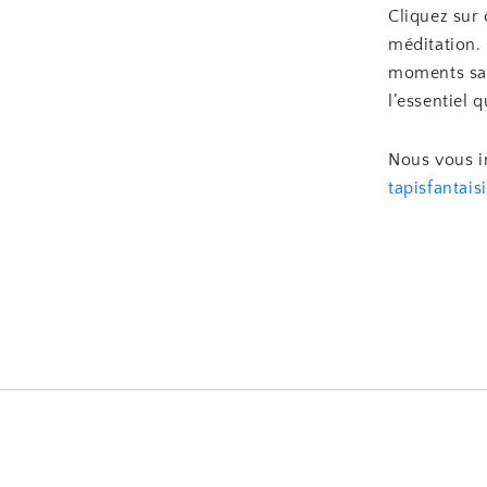
Cliquez sur
méditation. 
moments sac
l’essentiel 
Nous vous in
tapisfantais