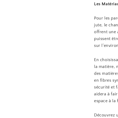
Les Matéria
Pour les pa
jute, le ch
offrent une 
puissent êtr
sur l’enviro
En choisissa
la matière, 
des matières
en fibres sy
sécurité et 
aidera à fai
espace à la 
Découvrez un