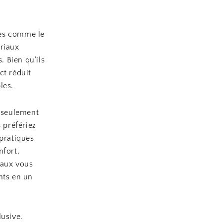
ues comme le
ériaux
. Bien qu’ils
ct réduit
les.
n seulement
 préfériez
 pratiques
nfort,
iaux vous
nts en un
lusive.