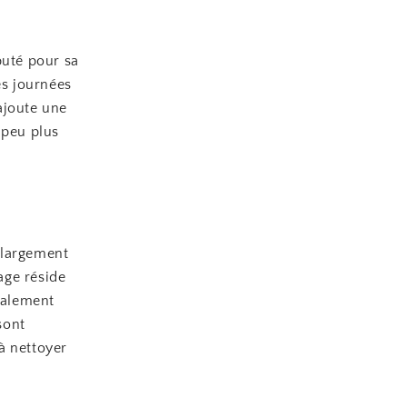
puté pour sa
es journées
 ajoute une
 peu plus
t largement
age réside
également
sont
 à nettoyer