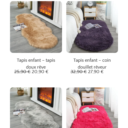
Tapis enfant – tapis
Tapis enfant – coin
doux rêve
douillet rêveur
L
L
L
L
25,90
€
20,90
€
32,90
€
27,90
€
e
e
e
e
p
p
p
p
r
r
r
r
i
i
i
i
x
x
x
x
i
a
i
a
n
c
n
c