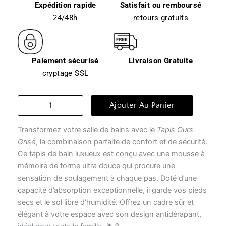
Expédition rapide
Satisfait ou remboursé
24/48h
retours gratuits
Paiement sécurisé
Livraison Gratuite
cryptage SSL
quantité
Ajouter Au Panier
de
Tapis
Transformez votre salle de bains avec le
Tapis Ours
enfant
-
Grisé
, la combinaison parfaite de confort et de sécurité.
tapis
Ce tapis de bain luxueux est conçu avec une mousse à
ours
mémoire de forme ultra douce qui procure une
grisé
sensation de soulagement à chaque pas. Doté d’une
capacité d’absorption exceptionnelle, il garde vos pieds
secs et le sol libre d’humidité. Offrez un cadre sûr et
élégant à votre espace avec son design antidérapant,