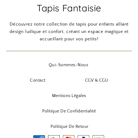
Tapis Fantaisie
t
6
t
4
x
x
x
x
3
4
i
a
i
a
:
,
:
,
n
c
n
c
Découvrez notre collection de tapis pour enfants alliant
8
9
5
9
i
t
i
t
design ludique et confort, créant un espace magique et
8
0
0
0
t
u
t
u
accueillant pour vos petits!
,
,
i
e
i
e
9
€
9
€
a
l
a
l
0
.
0
.
l
e
l
e
Qui-Sommes-Nous
é
s
é
s
€
€
t
t
t
t
Contact
CGV & CGU
.
.
a
a
i
:
i
:
Mentions Légales
t
4
t
6
0
8
Politique De Confidentialité
:
,
:
,
5
9
9
9
Politique De Retour
6
0
9
0
,
,