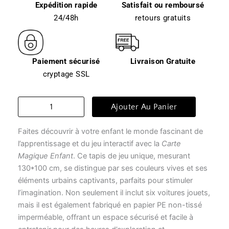
Expédition rapide
Satisfait ou remboursé
24/48h
retours gratuits
Paiement sécurisé
Livraison Gratuite
cryptage SSL
quantité
Ajouter Au Panier
de
Tapis
Faites découvrir à votre enfant le monde fascinant de
de
jeu
l’apprentissage et du jeu interactif avec la
Carte
enfant
Magique Enfant
. Ce tapis de jeu unique, mesurant
-
130*100 cm, se distingue par ses couleurs vives et ses
carte
éléments urbains captivants, parfaits pour stimuler
magique
l’imagination. Non seulement il inclut six voitures jouets,
enfant
mais il est également fabriqué en papier PE non-tissé
imperméable, offrant un espace sécurisé et facile à