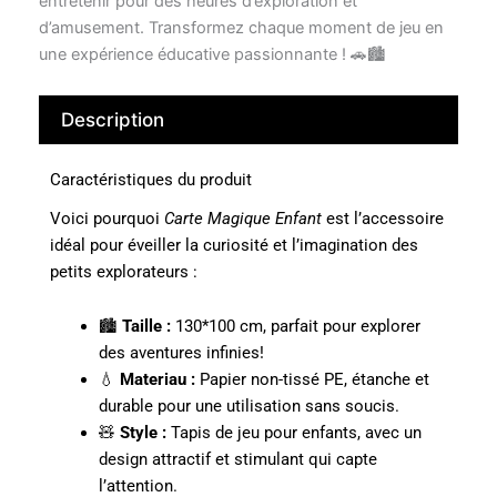
entretenir pour des heures d’exploration et
d’amusement. Transformez chaque moment de jeu en
une expérience éducative passionnante ! 🚗🏙️
Description
Caractéristiques du produit
Voici pourquoi
Carte Magique Enfant
est l’accessoire
idéal pour éveiller la curiosité et l’imagination des
petits explorateurs :
🏙️
Taille :
130*100 cm, parfait pour explorer
des aventures infinies!
💧
Materiau :
Papier non-tissé PE, étanche et
durable pour une utilisation sans soucis.
🧸
Style :
Tapis de jeu pour enfants, avec un
design attractif et stimulant qui capte
l’attention.