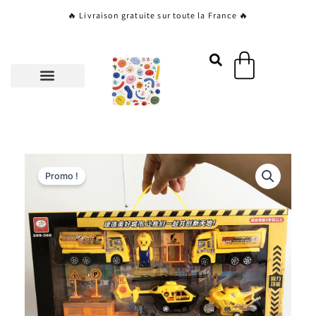
Aller
🔥 Livraison gratuite sur toute la France 🔥
au
contenu
Panier
Promo !