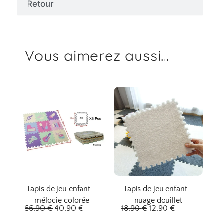
Retour
Vous aimerez aussi...
Tapis de jeu enfant –
Tapis de jeu enfant –
mélodie colorée
nuage douillet
L
L
L
L
56,90
€
40,90
€
18,90
€
12,90
€