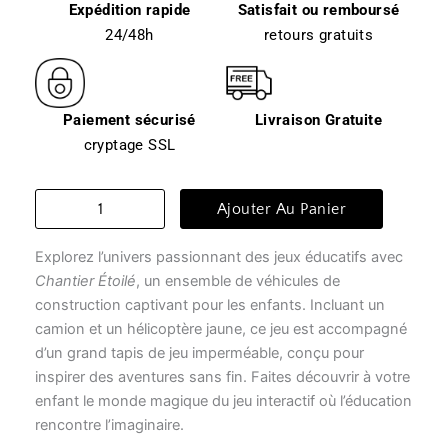
Expédition rapide
Satisfait ou remboursé
24/48h
retours gratuits
Paiement sécurisé
Livraison Gratuite
cryptage SSL
quantité
Ajouter Au Panier
de
Tapis
Explorez l’univers passionnant des jeux éducatifs avec
de
jeu
Chantier Étoilé
, un ensemble de véhicules de
enfant
construction captivant pour les enfants. Incluant un
-
camion et un hélicoptère jaune, ce jeu est accompagné
chantier
d’un grand tapis de jeu imperméable, conçu pour
étoilé
inspirer des aventures sans fin. Faites découvrir à votre
enfant le monde magique du jeu interactif où l’éducation
rencontre l’imaginaire.