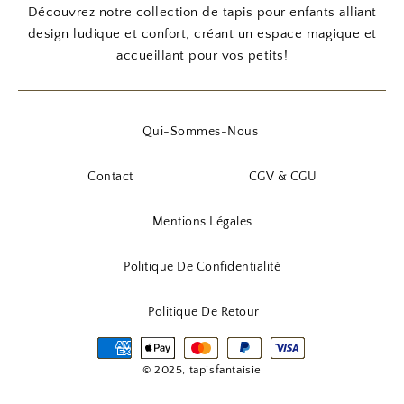
:
,
:
,
n
c
n
c
Découvrez notre collection de tapis pour enfants alliant
5
9
1
9
i
t
i
t
design ludique et confort, créant un espace magique et
6
0
8
0
t
u
t
u
accueillant pour vos petits!
,
,
i
e
i
e
9
€
9
€
a
l
a
l
0
.
0
.
l
e
l
e
Qui-Sommes-Nous
é
s
é
s
€
€
t
t
t
t
Contact
CGV & CGU
.
.
a
a
i
:
i
:
Mentions Légales
t
1
t
9
5
,
Politique De Confidentialité
:
,
:
9
2
9
1
0
Politique De Retour
3
0
1
,
,
€
9
€
9
.
© 2025, tapisfantaisie
0
.
0